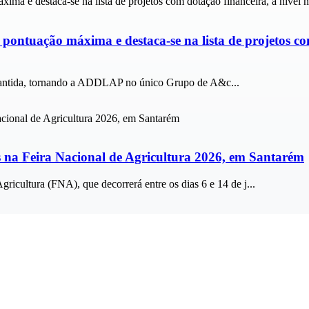
ontuação máxima e destaca-se na lista de projetos com
garantida, tornando a ADDLAP no único Grupo de A&c...
 na Feira Nacional de Agricultura 2026, em Santarém
icultura (FNA), que decorrerá entre os dias 6 e 14 de j...