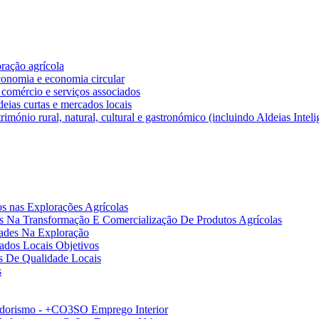
ração agrícola
conomia e economia circular
 comércio e serviços associados
deias curtas e mercados locais
imónio rural, natural, cultural e gastronómico (incluindo Aldeias Inteli
s nas Explorações Agrícolas
s Na Transformação E Comercialização De Produtos Agrícolas
dades Na Exploração
ados Locais Objetivos
s De Qualidade Locais
s
dorismo - +CO3SO Emprego Interior