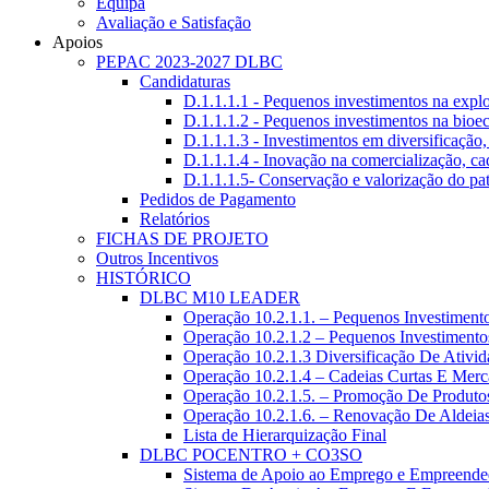
Equipa
Avaliação e Satisfação
Apoios
PEPAC 2023-2027 DLBC
Candidaturas
D.1.1.1.1 - Pequenos investimentos na explo
D.1.1.1.2 - Pequenos investimentos na bioe
D.1.1.1.3 - Investimentos em diversificação,
D.1.1.1.4 - Inovação na comercialização, ca
D.1.1.1.5- Conservação e valorização do patr
Pedidos de Pagamento
Relatórios
FICHAS DE PROJETO
Outros Incentivos
HISTÓRICO
DLBC M10 LEADER
Operação 10.2.1.1. – Pequenos Investimento
Operação 10.2.1.2 – Pequenos Investimento
Operação 10.2.1.3 Diversificação De Ativi
Operação 10.2.1.4 – Cadeias Curtas E Merc
Operação 10.2.1.5. – Promoção De Produto
Operação 10.2.1.6. – Renovação De Aldeia
Lista de Hierarquização Final
DLBC POCENTRO + CO3SO
Sistema de Apoio ao Emprego e Empreende