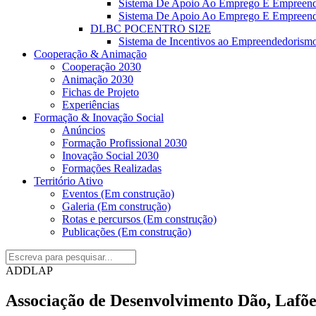
Sistema De Apoio Ao Emprego E Empreend
Sistema De Apoio Ao Emprego E Empreend
DLBC POCENTRO SI2E
Sistema de Incentivos ao Empreendedorism
Cooperação & Animação
Cooperação 2030
Animação 2030
Fichas de Projeto
Experiências
Formação & Inovação Social
Anúncios
Formação Profissional 2030
Inovação Social 2030
Formações Realizadas
Território Ativo
Eventos (Em construção)
Galeria (Em construção)
Rotas e percursos (Em construção)
Publicações (Em construção)
ADDLAP
Associação de Desenvolvimento Dão, Lafõe